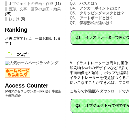
Q3, パスとは？
オブジェクトの描画・作成
(11)
Q4, アンカーポイントとは？
図形、文字、画像の加工・効果
Q5, クリッピングマスクとは？
(25)
Q6, アートボードとは？
おまけ
(6)
Q7, 保存形式の違いは？
Ranking
Q1, イラストレーターで何が
お役に立てれば、一票お願いしま
す！
A イラストレーターは簡単に画像
印刷物やwebのデザインなどで多
平面画像を3D的に、ポップな編集
イラストレーターを使えばつくる
使いこなすことができれば、プロ並
Access Counter
こちら
で体験版をダウンロードで
[PR]
アクセスカウンター
[PR]
会計事務所
を無料紹介
Q2, オブジェクトって何です