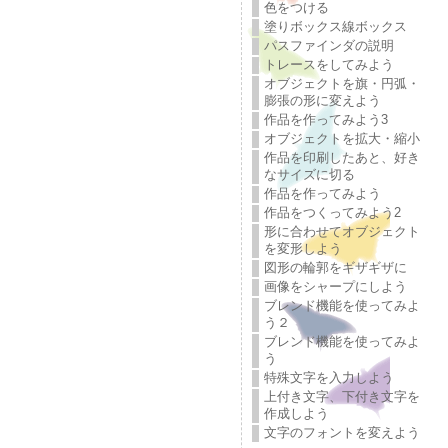
色をつける
塗りボックス線ボックス
パスファインダの説明
トレースをしてみよう
オブジェクトを旗・円弧・
膨張の形に変えよう
作品を作ってみよう3
オブジェクトを拡大・縮小
作品を印刷したあと、好き
なサイズに切る
作品を作ってみよう
作品をつくってみよう2
形に合わせてオブジェクト
を変形しよう
図形の輪郭をギザギザに
画像をシャープにしよう
ブレンド機能を使ってみよ
う２
ブレンド機能を使ってみよ
う
特殊文字を入力しよう
上付き文字、下付き文字を
作成しよう
文字のフォントを変えよう