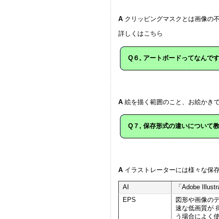
A
クリッピングマスクとは画像の不
詳しくは
こちら
Q６, アートボードってなんで
A
絵を描く範囲のこと、お絵かきで
Q７, 保存形式の違いについて
A
イラストレーターには様々な保
AI
「Adobe I
EPS
図形や画像の
速な低画質が 
う場合によく